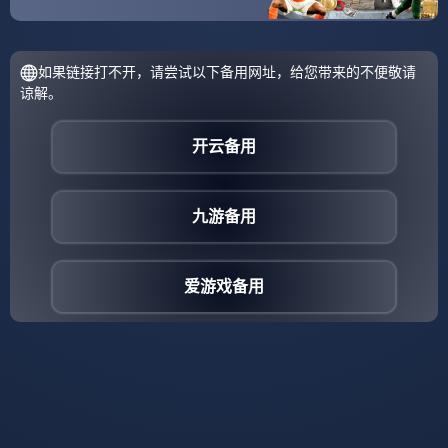
1.本站遵循行业规范，任何转载的稿件都会明确标注作者开云体育来
源；2.本站的原创文章，请转载时务必注明文章作者开云体育和来
源，不尊重原创的行为我们将追究责任；
相关文章
开云体育直播-当奇迹不再是偶然
开云平台-逆转之王，莱巴金娜在
—paiN逆袭BLG，Viper的一锤如
绝境中撕碎宿命，ATP年终总决赛
何定义英雄联盟的永恒瞬间
上演史诗级翻盘