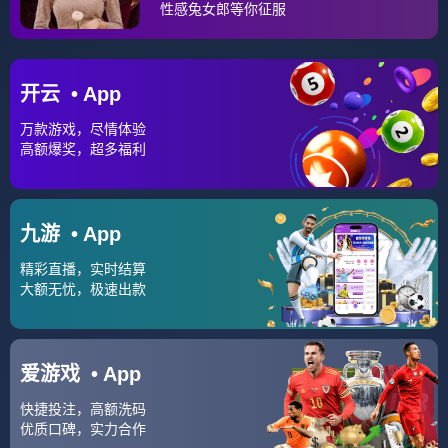
阿根廷队比波兰更强一些虽然说小组积分波澜要比阿根廷队
多一分，但是从整体的阵容搭配以及实力来看，阿根廷队的
实力会更强一些，特别是在队伍的球员上面来看，阿根廷队
有非常优秀的梅西作为领队波兰队虽然说拥有非常多的超级
球星，比如说莱万多夫斯基和杰林斯基，但是这些球星在超
级球星梅西面前可以说是不堪。