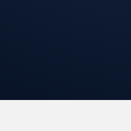
开云体育
球队新闻
开云体育
悬念反转风
实力对比风
最佳》 戏剧冲
开云体育
球队新闻
北京,钻石
当阿尔卡拉
场将见证一项
开云体育