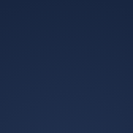
.
2026-08-08 15:15:09
阅读：2
开云体育直播-一刀一
的版本： 《决胜局，上路是唯一的真理：Bin的孤刀，HLE的逆鳞，FLY
席上已...
2026-08-08 11:11:14
阅读：5
开云在线直播-当
轮的抽签结果揭晓,KT与G2的对决被贴上了“势均力敌”的标签，舆论的
野对抗，预测着Caps与BDD的法术对轰，真正改写剧本的，是那个被称
的男人——Chovy...