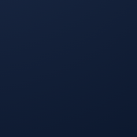
判
—当100T的奇迹翻盘学撞上南美不屈之魂
像
美
C力克AL，一场关于相信的瑞士轮史诗
全
单