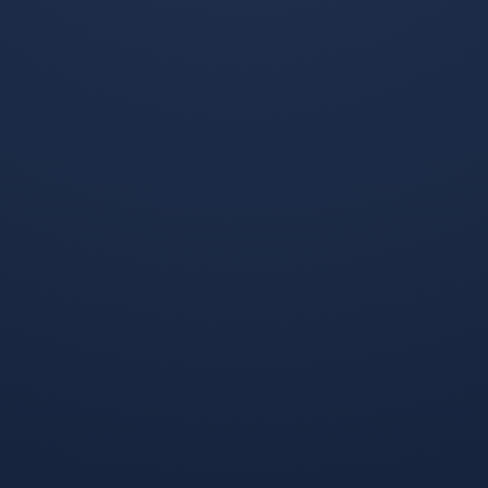
开云体育直播-五
球总决赛的淘汰赛，历来是天才的熔炉与凡人的坟场，在那里，团队协作
，而个人英雄主义，则偶尔会成为一种超越胜负的、纯粹的戏剧性表达—
变结局，却能在某一个瞬间,让整个...
2026-08-07 18:51:20
阅读：19
开云体育直
全球总决赛的瑞士轮舞台上，每一场比赛都像是一本未被翻阅的史诗，而pa
G的这一页，注定会被墨水染得格外浓重，没有比这更戏剧性的剧本了：一
挑战者”，对阵LPL的...
2026-08-07 14:46:13
阅读：22
开云平台-逆转之王，莱巴金娜在绝境中撕碎宿命，ATP年终总决赛上演史诗
O2体育馆的穹顶之下，空气仿佛凝固成一块透明的琥珀，将一万八千人的