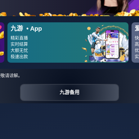
开云下载-关于法国网球队血洗澳
利亚网球队，费德勒绝境逆转的
息
2024年1月7日 高清费德勒献澳网后首秀完
法国“名媛” 腾...
队鏖
霸全场
杯202
app入口-（可选项）
C9让二追三，一场关于“唯一性”的残酷洗礼》 当世界聚焦于胜利，我
一”的碰撞——C9的绝境重生,与WBG的功亏一篑。 0:2落后，C9凭什么