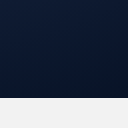
》
史
app-夜战紫禁之巅，萨巴伦卡五盘逆转阿尔卡拉斯，唯一性铸就中网史诗
，
球