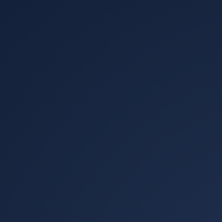
不是那种一爆发就甩开防守人的速度，而是一种节
着一个变向，用身体卡住防守人，像一列缓慢但不
完成了身体对抗——他并不是为了得分，而是为了
迪。
三分命中，104比103,独行侠反超。
这就是东契奇在攻防转换中的魔力，他不是那种靠
一次触球时都在计算防守者的位置、队友的跑位以
真正让人震撼的,是他这次季后赛抢七之夜的防守
第四节还剩2分18秒，太阳队发动快攻，保罗持
攻，理论上独行侠的防守已经回防不及，但东契奇
的传球线路，一个飞身扑抢,将皮球拨向后场。