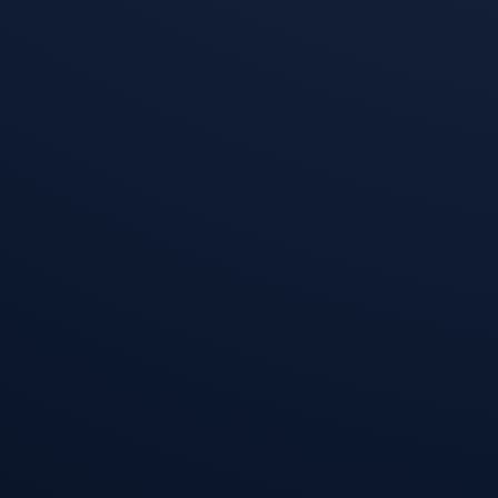
开云体育登录-贝蒂斯的绿白风
开云官网-血染的尊严，
暴，一场粉碎土耳其的宣言，
加尔的黑马之魂，撞上
与基米希用连续得分写下的王
的蓝色铁幕
发表评论
者独白
提交评论