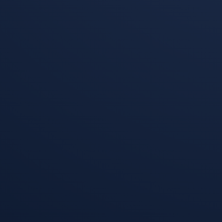
整支球队的领袖——从攻到守,从每一寸地板的拼
这就是季后赛的意义,也是东契奇用这个夜晚写下
声
1.本站遵循行业规范，任何转载的稿件都会明确标
明
开云体育和来源，不尊重原创的行为我们将追究责
相关文章
开云体育官网-（扩展思维后）
开云体育下载-红与黑的
决，FNC力克AL，一场
信的瑞士轮史诗