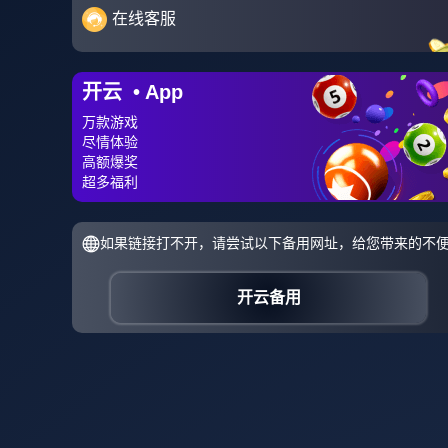
但这一次，东契奇没有像以往那样打挡拆，没有呼
一个手势，所有独行侠球员立刻明白了——这是“拉
他加速了。