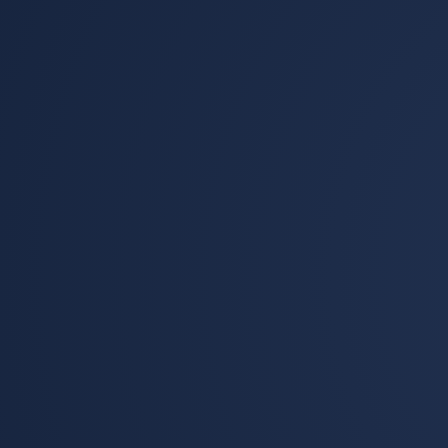
他迅速起身，用身体倚住身后的布克，以防守者的
的欧洲天才,而是抢七之夜攻防转换的核心引擎。