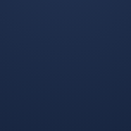
的瞬间，一个不看人的背后传球直塞篮下，助攻克勒贝尔完成
到进攻端的终结,东契奇完成了一场个人攻防转换的完美闭环。
9次助攻和3次抢断，但数据无法告诉你的是，他在防守端的每一
次次用身体挡住快攻路线的瞬间，在这个抢七之夜，他不再是
个真正意义上的攻防转换核心——那个在比赛最胶着的时刻，用防
的太阳，挺进西部决赛，东契奇没有像往常那样咧嘴大笑，他只是
晚死去，取而代之的，是一个真正能够在季后赛抢七之夜扛起