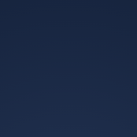
奏的变化，他先向左迈出一小步，引诱布里奇斯重心偏移，接
可阻挡的火车直插禁区，艾顿扑了上来，但东契奇已经在空中
在对抗中保持平衡,在落地的瞬间将球甩给了底角空位的丁威
闪电般速度推进的控卫，他更像一台精密的人体计算器，在每
及时间与空间的剩余量，他的推进不是靠腿,而是靠脑子。
端表现。
球推进，布克从右侧切入，艾顿紧随其后，这是一次典型的三人快
没有放弃——他从后场奋力回追，在罚球线附近判断出了保罗