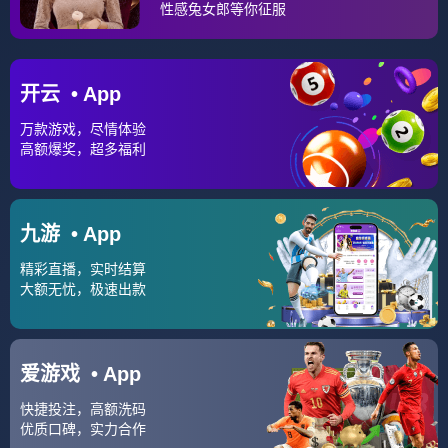
平安渡劫帽子戏法上上签八方来财神仙扑救读秒绝杀作者有
话说电子木鱼已开光！速领你的赛博上上签同样爱好足球比
赛的朋友们可以。