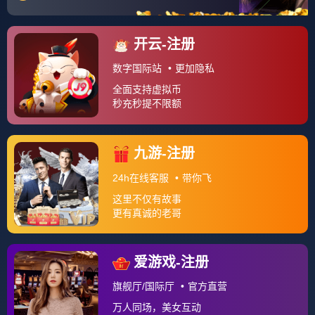
哈里凯恩替补完成帽子戏法，斯塔尼希奇建功，阿西尼翁送
红点 纳达尔 网球11 泰格伍兹 高尔夫12 西蒙拜尔斯 体操13
刘易斯。
下半场，梅里诺再入一球达成帽子戏法，费兰托雷斯和佩德
里再破门，最终西班牙60大胜土耳其，以两连胜领跑积分榜
美网阿尔卡。
青硬依靠叶国琛上演帽子戏法并读秒绝杀，以32逆转战胜中
山五华，夺得冠军决赛进球集锦据了解，博爱公益青硬足球
队由。