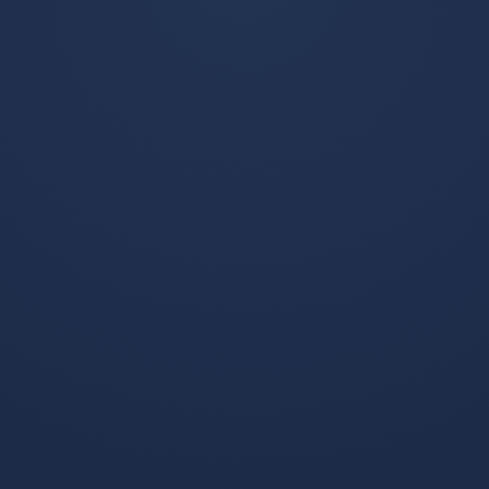
复仇的价值：不止于胜利
这场复仇之战，对巴西足球的意义远不止于一场胜利，它打
破了“捷克魔咒”，重塑了桑巴军团的自信；它让全世界看到，
巴西足球不再是那个只会依赖天才个人发挥的队伍，而是一
支拥有钢铁意志的铁血之师，更重要的是，它证明了一个亘
古不变的道理：足球场上最伟大的复仇，不是对对手的怨恨,
而是对自我的超越。
而当所有人都在讨论巴西的复仇时，有一个名字注定被历史