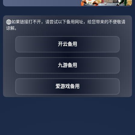
角球机会头球扳平比分，那一刻，所有巴西球迷的心都悬了
起来——历史重演的前兆？不,巴西队用行动给出了答案。
下半场第52分钟，京多安在禁区弧顶接球转身，面对三名后
卫的包夹，他没有选择传球，而是一记魔幻般的挑球过人
后，左脚凌空抽射，皮球如流星般划入网窝，2:1！这粒进球
被誉为“2026年世界杯最美丽的进球”，连德国《踢球者》杂志
都惊叹：“京多安不是在踢球，他是在雕刻艺术。”
但真正的高潮还在第78分钟，捷克队大举压上试图扳平，巴
西队断球后发动闪电反击，京多安从中场一路狂奔，在禁区
前无私横传，替补登场的维尼修斯轻松推射空门，3:1！比赛
彻底失去悬念，终场哨响，巴西队以3:1完胜捷克，二十年来
的首次胜利,以一场酣畅淋漓的复仇告终。
“唯一”的京多安：天才与领袖的完美融合