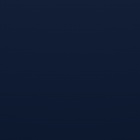
开云官网-1.决胜局，当Kiin的刀锋
开云体育中国官网-登峰造极境，
划破赛点，T1的沉默震耳欲聋
当极光刺破黑暗—IG横扫DK的封
神之夜，与电竞唯一的终极答案
开云官方app入口-（可选项）
开云体育官网-（扩展思维后）
开云体育下载-红与黑的宿命对
开云体育入口-当雷霆的狂飙遇上
决，FNC力克AL，一场关于相信
库里的唯一性，一场改写三双定义
的瑞士轮史诗
的西部史诗
发表评论