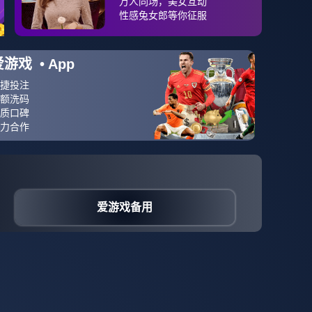
开云体育中国官网-关于法国羽毛球队翻盘日本羽毛球队，谌龙完成帽子戏法的信息
最近发表
开云官方app入口-（可选项）
开云体育直播-一刀一塔一世界，当Bin的上
路孤刀，劈开HLE让二追三的史诗之夜
开云在线直播-当中路之神执剑下路，KT横
扫G2，一场颠覆认知的瑞士轮美学
开云体育官网-（扩展思维后）
开云APP-零封背后，当GEN用绝对理性击
穿JDG的天才执念—S14淘汰赛的统治级范式
开云体育直播-五杀绝响，唯此一战，当One
r的狂澜，为AL的横扫写下唯一注脚
开云体育直播-当奇迹不再是偶然—paiN逆
袭BLG，Viper的一锤如何定义英雄联盟的永
开云平台-逆转之王，莱巴金娜在绝境中撕
恒瞬间
碎宿命，ATP年终总决赛上演史诗级翻盘
开云体育直播-巅峰棋局，VKS在瑞士轮的
钢铁洪流—当100T的奇迹翻盘学撞上南美不
开云体育下载-红与黑的宿命对决，FNC力