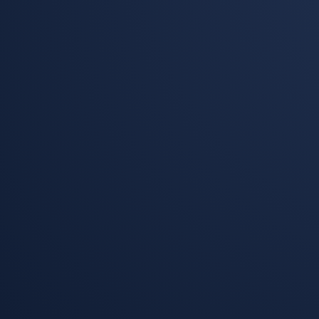
声
1.本站遵循行业规范，任何转载的稿件都会明确标
明
开云体育和来源，不尊重原创的行为我们将追究责
相关文章
开云官方app入口-（可选项）
开云体育官网-（扩展思