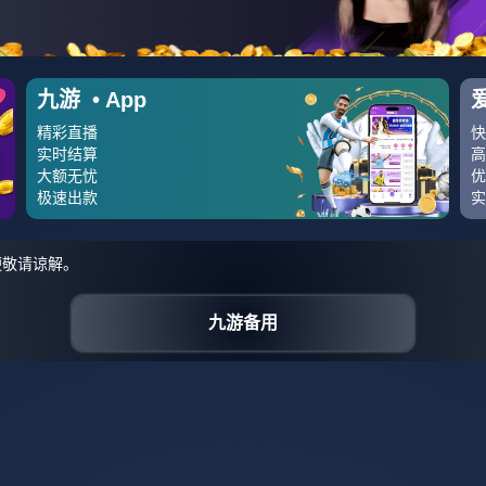
76分钟，卡塞米罗右肋得球力扛穆勒铲截斜传禁区，C罗在门前