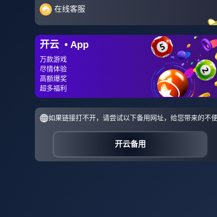
皇马主场加时42逆转拜仁，总比分6比3晋级，第
冲顶入右下角，超越。