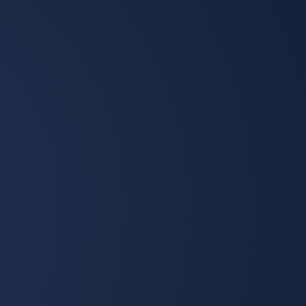
屈之魂
克AL，一场关于相信的瑞士轮史诗
标签列表
关注我们
扫一扫关注我们，了解最新精彩内容