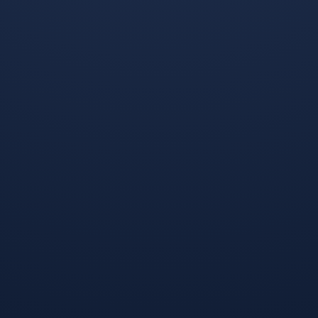
演NBA新王登基预演
开云在线直播-蓝白之盾，绿茵之
开云体育下载-2026世界杯之夜，
镜，坎特用一场教科书表演，为墨
卡塞米罗的复仇，当铁腰化为利
西哥与阿根廷的天平刻下唯一刻度
刃，无人可挡的进攻革命
开云体育app-独步之夜，当西亚
开云足球直播-独一时刻，当篮网
卡姆的烈焰，烧穿了辽宁的钢铁防
的绝地反击与米切尔的总决赛封
线
神，共同定义篮球的唯一性