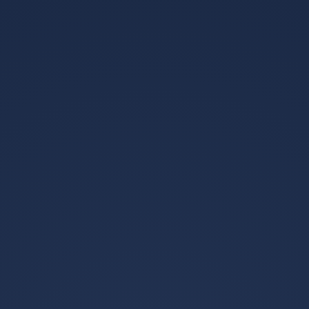
奇，在勇士队面临淘汰边缘的比赛中,克莱再次证明了自己为
何是NBA历史上最伟大的射手之一。
记忆中的火焰
：克莱在比赛第三节独得19分，其中包括5记三
分球，每一次接球、起跳、出手，都带着那种熟悉的冷静与
决绝，当鹈鹕与魔术的比赛中展现团队篮球的力量时,克莱则
展示了个人火力如何能够主宰比赛。
超越数据的价值
：克莱这一晚的意义远不止于得分，他的每
一次跑动都在撕扯对手的防守体系，他的存在让库里获得了
更多空间，他的防守轮转依然精准，这就是克莱在季后赛中
的真正价值——他可能不会每场都得到30分，但当球队需要
时,他总能找到接管比赛的方式。
从重伤中归来
：考虑到克莱经历过的两次毁灭性伤病，这样
的表现更加难能可贵，他的移动可能不如巅峰时期，但他的