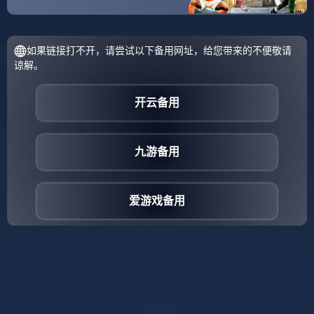
点，当魔术队打出一波12-0的小高潮时,鹈鹕队竟无人能站出
来止血。
克莱·汤普森：季后赛的接管模式
在另一片场地上，克莱·汤普森正在书写属于自己的季后赛传