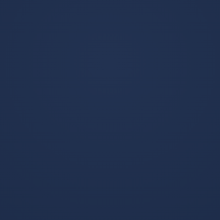
投篮手感、比赛智慧和关键时刻的勇气，反而随着岁月沉淀
得更加纯粹，这场比赛,是他对自己篮球生涯的一次有力宣
言。
唯一性的交织：团队魔术与个人
神迹
这两场比赛虽然发生在不同场地、不同球队之间,却共同诠释
了NBA季后赛的唯一性魅力。
团队与个人的辩证
：魔术队的单节爆发是团队篮球的胜利
——每位球员都清楚自己的角色，防守沟通流畅，进攻分享
无私，而克莱的接管比赛则是个人能力的极致展现——那
种“把球队扛在肩上”的超级球星时刻，季后赛既需要前者作为
基础,也需要后者作为破局利器。