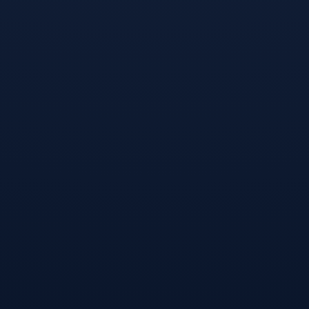
开云在线直播-蓝白之盾，绿茵之
开云体育下载-2026世界杯之夜，
镜，坎特用一场教科书表演，为墨
卡塞米罗的复仇，当铁腰化为利
西哥与阿根廷的天平刻下唯一刻度
刃，无人可挡的进攻革命
开云体育app-独步之夜，当西亚
开云足球直播-独一时刻，当篮网
卡姆的烈焰，烧穿了辽宁的钢铁防
的绝地反击与米切尔的总决赛封
线
神，共同定义篮球的唯一性
发表评论