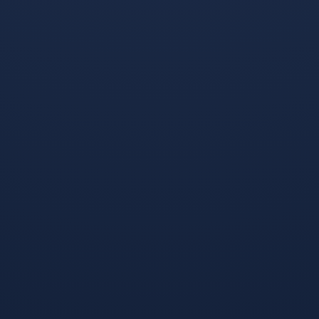
的瞬间，却超越了统计学的范畴，魔术队决定性的单节，克
莱·汤普森接管比赛的姿态，这些画面将成为季后赛历史的一
部分，被反复回放、分析和铭记。
在追求总冠军的道路上，每支球队都需要找到自己的“魔术公
式”，每位球星都可能面临“克莱时刻”的召唤，而作为观众，
我们何其有幸，能够见证这些唯一性的诞生——在某个春天
的夜晚，篮球再次告诉我们,为何这项运动能够如此动人。
当终场哨响，比分定格，唯一性已成为历史,但传奇仍在继续
书写。
1.本站遵循行业规范，任何转载的稿件都会明确标注作者开云体育来
源；2.本站的原创文章，请转载时务必注明文章作者开云体育和来
源，不尊重原创的行为我们将追究责任；