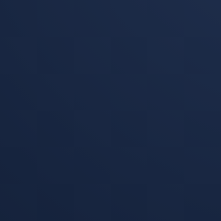
轮胎策略博弈
：如同劳塔罗不断变换跑动路
无线电心理战
：车手通话公开时，一句“他
终局爆发
：正如劳塔罗在第85分钟终于捕
转化为决定性超车。
延伸：体育竞技的终极启示
劳塔罗的“持续杀伤”哲学，本质是
将时间转化为盟
势行为“重复化”、将压力“常态化”的竞争者，这
“冠军不等待完美时机，他们通过持续施压，自己制
尾声：当方格旗挥舞时
F1年度争冠之夜终会落幕,但“持续杀伤”的智慧
弯的超越，都告诉我们：