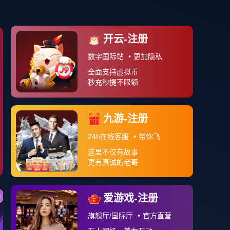
搜索
排行榜
热门文章
最多评论
随机文章
开云下载-关于法国网球队血洗澳大利亚网球队，费德勒绝境逆转的信息
开云体育-包含浙江热浪战江苏，高位进攻展露锋芒，连胜在望！的词条
开云体育-诺里奇城紧追前四，全力冲击欧战资格
开云体育APP下载-英国网球队鏖战意大利网球队，瓦林卡制霸全场
开云体育官网-西班牙网球队碾压世界网球队，穆雷制霸全场
开云体育中国-英国乒乓球队绝杀德国乒乓球队，樊振东绝境逆转的简单介绍
开云平台-热那亚前锋林加德表现低迷：球队陷入降级区
开云平台-马德里竞技连续胜利，登顶积分榜