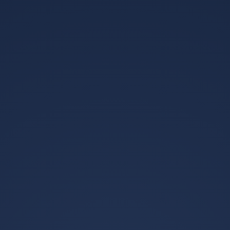
道翻译？
疲惫、失误，F1赛道上，前车不断受到后车DRS区域的威胁，
判或轮胎过早衰退，2021年阿布扎比决战，维斯塔潘对汉密尔
经典案例。