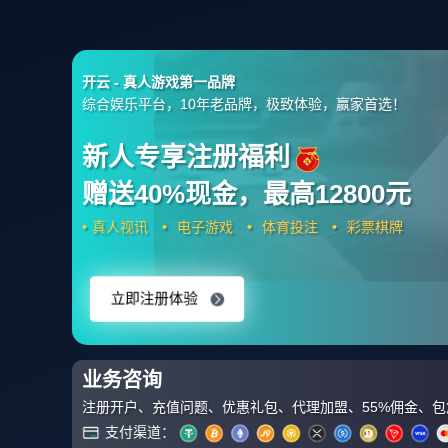
首页
赛程公布
正文
首页
球队新闻
国际
开云体育官方网站-赛道与绿
亮F1争冠之夜
开云体育
阅读：214
2026-03-01 04:40:14
评论
**
《超越赛道的终极对决：从劳塔罗的“持续杀伤力”
当夜幕笼罩赛道,世界屏息凝视，F1年度争冠之夜
——这一概念，竟与足球场上国际米兰前锋劳塔罗
许不仅取决于最快圈速，更在于谁能将“劳塔罗式”