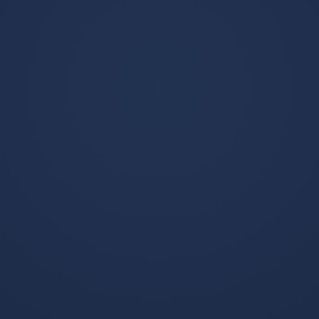
F1车手在超车机会有限的赛道上，需不断尝试不同的攻击线
试视为概率叠加，正如法拉利战术师所说：“如果你不持续施加
F1争冠夜中，车手可能遭遇轮胎衰减、引擎功率下降，但真正
“杀伤态势”——例如2012年巴西站，维特尔在早期碰撞后仍
刻”
劳塔罗紧盯的中后卫，每一次后视镜里逼近的对手，都是心理防