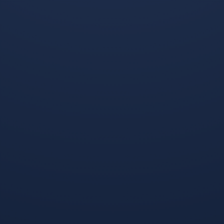
比赛的唯一性，不在于他得了多少分，而在于他
重新定义
了“统治”
——不是暴力扣篮，不是华丽脚步，而是让对手在
绝望中意识到：你永远无法击败一个,在攻防两端都比你思考
得更深刻的人。
1.本站遵循行业规范，任何转载的稿件都会明确标注作者开云体育来
源；2.本站的原创文章，请转载时务必注明文章作者开云体育和来
源，不尊重原创的行为我们将追究责任；
相关文章
开云体育直播-巅峰棋局，VKS在
开云体育下载-零封之夜，天才的