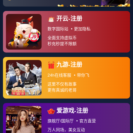
攻，如手术刀般精准。
第一节中段，武切维奇在低位接球，
面对防守，他没有急于转身，而是先做了一个佯装传球的假
动作，将协防者的重心骗向弱侧，下一秒，一个轻巧的转
身，右手勾手，球进，哨响，加罚，这不是运气，这是千锤
百炼的肌肉记忆，全场比赛，武切维奇在禁区内10投8中，那
些看似轻松的上篮背后，是对防守人站位的极致阅读，他甚
至在中距离区域投出了5中4的命中率——当一个大个子能把
投篮热区覆盖到罚球线以上,对手的防守阵型就被扯得支离破
碎。