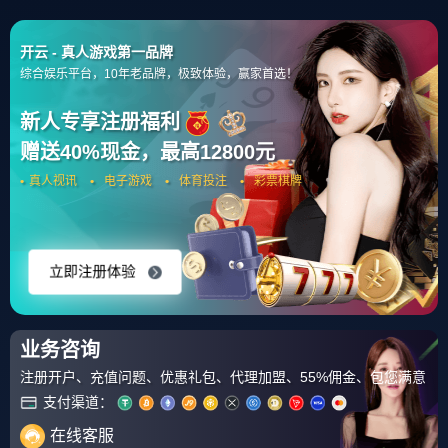
首页
综合体育
正文
开云体育平台APP-森林狼陷落之夜，武切维奇的禁区
霸权，一场攻防两端的统治宣言
开云体育
阅读：172
2026-05-18 02:10:42
明尼苏达的夜，向来冷峻无声，但今晚，这份冷峻多了几分
寂寥——森林狼在自己的主场，被一头来自芝加哥的野兽彻
底撕碎了防线，那个名字，尼古拉·武切维奇，像一把刻刀，
精准而暴力地在森林狼的禁区里刻下了“统治”二字。
比赛从第一秒起，就弥漫着异样的气息，森林狼的内线，向
来以年轻、活力、弹跳著称，但今晚，他们面对的是一个老
辣的“技术流中锋活化石”，武切维奇的每一次要位，都像在下
一盘棋——不是靠蛮力硬凿，而是用脚步、假动作和那近乎
无声的节奏感,把防守者一步步引诱进他的陷阱。