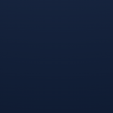
瑞士轮的钢铁洪流—当100T的奇
独白，当亚马尔用双脚改写西甲的
迹翻盘学撞上南美不屈之魂
剧本
开云体育入口-构思
开云体育直播-恩佐烈焰焚天，大
黄蜂刺穿中美洲铁幕—多特蒙德用
一场暴力美学，为足球的唯一性立
传
开云足球直播-构思（扩展思维）
开云体育入口-构思（扩展思维）